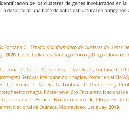
 identificación de los clústeres de genes involucrados en l
r a desarrollar una base de datos estructural de antígenos 
G.; Fontana C. “
Estudio Bioinformático de Clústeres de Genes de
ay,
2020
. Los estudiantes Santiago Cocco y Diego Llona rec
, T.; Llona, D.; Cocco, S.; Ferreira, F.; Varela, G.; Fontana, C.
interrogans
Serovar Icteroahemorrhagiae. Póster en el SINAQ
les, I.; Ferreira, F.; Varela, G.; Fontana, C. Obtención y Pu
cterohaemorrhagia. Póster en el 6to Encuentro Nacional d
ini, G.; Fontana C. Estudio Bioinformático de Clústeres de
cuentro Nacional de Química, Montevideo, Uruguay,
2019
.