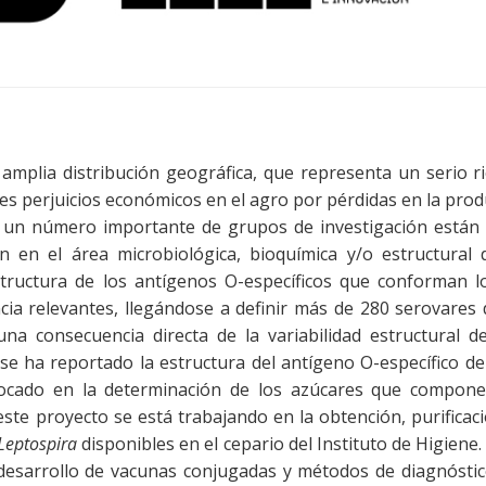
amplia distribución geográfica, que representa un serio r
s perjuicios económicos en el agro por pérdidas en la produ
al un número importante de grupos de investigación están
n en el área microbiológica, bioquímica y/o estructural
tructura de los antígenos O-específicos que conforman los
ncia relevantes, llegándose a definir más de 280 serovares
na consecuencia directa de la variabilidad estructural 
se ha reportado la estructura del antígeno O-específico d
focado en la determinación de los azúcares que compon
 este proyecto se está trabajando en la obtención, purificac
Leptospira
disponibles en el cepario del Instituto de Higiene
desarrollo de vacunas conjugadas y métodos de diagnóstico