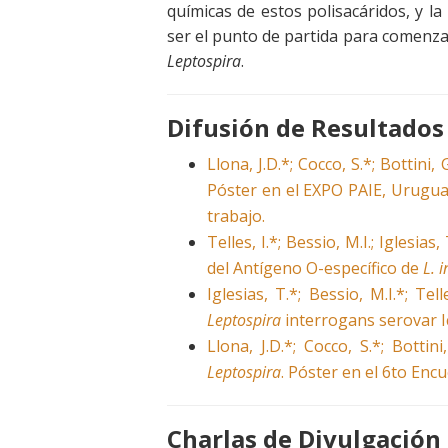
químicas de estos polisacáridos, y la
ser el punto de partida para comenza
Leptospira
.
Difusión de Resultados
Llona, J.D.*; Cocco, S.*; Bottini, 
Póster en el EXPO PAIE, Urugu
trabajo.
Telles, I.*; Bessio, M.I.; Iglesias
del Antígeno O-específico de
L. 
Iglesias, T.*; Bessio, M.I.*; Tel
Leptospira
interrogans serovar I
Llona, J.D.*; Cocco, S.*; Bott
Leptospira
. Póster en el 6to En
Charlas de Divulgación