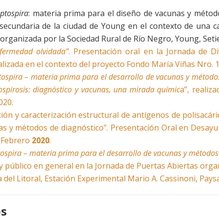
ptospira
: materia prima para el diseño de vacunas y métod
 secundaria de la ciudad de Young en el contexto de una
organizada por la Sociedad Rural de Río Negro, Young, Se
nfermedad olvidada”
. Presentación oral en la Jornada de Di
ealizada en el contexto del proyecto Fondo María Viñas Nro. 1
tospira – materia prima para el desarrollo de vacunas y método
ospirosis: diagnóstico y vacunas, una mirada químic
a”, realiz
020.
ción y caracterización estructural de antígenos de polisacár
as y métodos de diagnóstico”. Presentación Oral en Desayu
 Febrero
2020
.
tospira – materia prima para el desarrollo de vacunas y métodos
y público en general en la Jornada de Puertas Abiertas org
del Litoral, Estación Experimental Mario A. Cassinoni, Pay
os