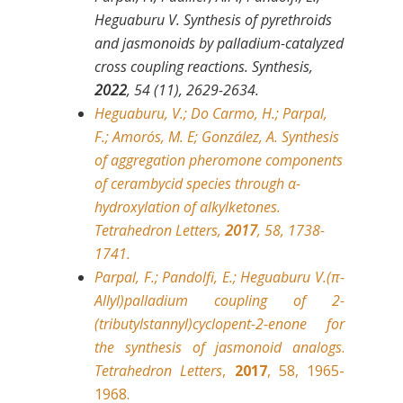
Heguaburu V.
Synthesis of pyrethroids
and jasmonoids by palladium-catalyzed
cross coupling reactions. Synthesis,
2022
,
54 (11), 2629-2634.
Heguaburu, V.; Do Carmo, H.; Parpal,
F.; Amorós, M. E; González, A. Synthesis
of aggregation pheromone components
of cerambycid species through α-
hydroxylation of alkylketones.
Tetrahedron Letters,
2017
, 58, 1738-
1741.
Parpal, F.; Pandolfi, E.; Heguaburu V.(π-
Allyl)palladium coupling of 2-
(tributylstannyl)cyclopent-
2-enone for
the synthesis of jasmonoid analogs
.
Tetrahedron Letters
,
2017
, 58, 1965-
1968.