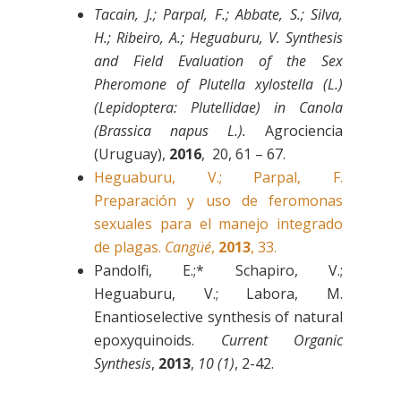
Tacain, J.; Parpal, F.; Abbate, S.; Silva,
H.; Ribeiro, A.; Heguaburu, V. Synthesis
and Field Evaluation of the Sex
Pheromone of Plutella xylostella (L.)
(Lepidoptera: Plutellidae) in Canola
(Brassica napus L.).
Agrociencia
(Uruguay),
2016
, 20, 61 – 67.
Heguaburu, V.; Parpal, F.
Preparación y uso de feromonas
sexuales para el manejo integrado
de plagas.
Cangüé
,
2013
, 33.
Pandolfi, E.;* Schapiro, V.;
Heguaburu, V.; Labora, M.
Enantioselective synthesis of natural
epoxyquinoids.
Current
Organic
Synthesis
,
2013
,
10 (1)
, 2-42.