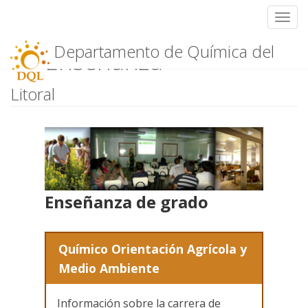
Toggl
Skip
Departamento de Química del
Enseñanza
to
content
Litoral
Enseñanza de grado
Químico Orientación Agrícola y
Medio Ambiente
Información sobre la carrera de