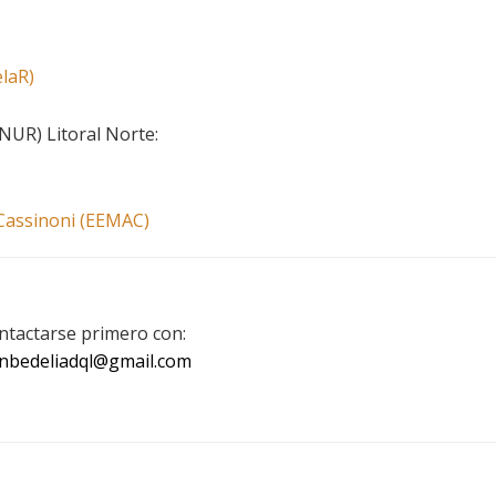
elaR)
NUR) Litoral Norte:
 Cassinoni (EEMAC)
ontactarse primero con:
nbedeliadql@gmail.com
: