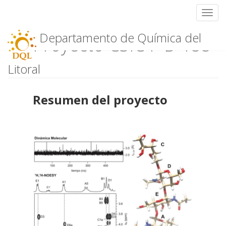
Toggl
Skip
Departamento de Química del
Proyecto CSIC I+D 155
to
content
Litoral
Resumen del proyecto