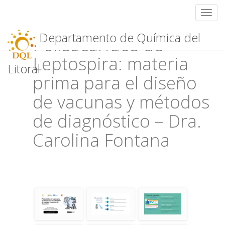
Toggl
Skip
Departamento de Química del
Polisacáridos de
to
content
Leptospira: materia
Litoral
prima para el diseño
de vacunas y métodos
de diagnóstico – Dra.
Carolina Fontana